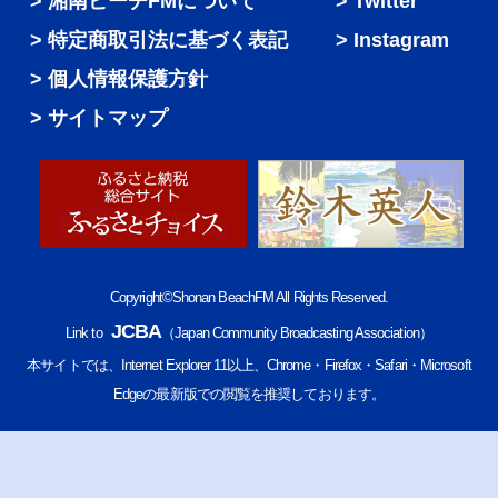
湘南ビーチFMについて
Twitter
特定商取引法に基づく表記
Instagram
個人情報保護方針
サイトマップ
Copyright©Shonan BeachFM All Rights Reserved.
JCBA
Link to
（Japan Community Broadcasting Association）
本サイトでは、Internet Explorer 11以上、Chrome・Firefox・Safari・Microsoft
Edgeの最新版での閲覧を推奨しております。