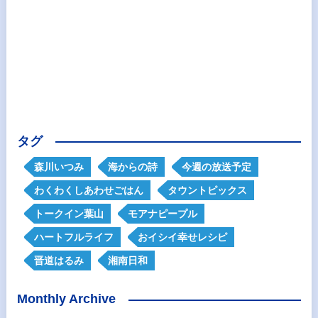
タグ
森川いつみ
海からの詩
今週の放送予定
わくわくしあわせごはん
タウントピックス
トークイン葉山
モアナピープル
ハートフルライフ
おイシイ幸せレシピ
晋道はるみ
湘南日和
Monthly Archive