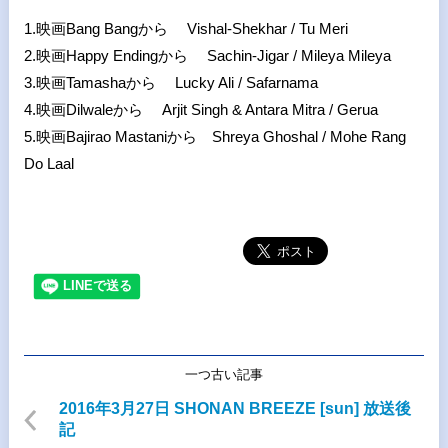
1.映画Bang Bangから Vishal-Shekhar / Tu Meri
2.映画Happy Endingから Sachin-Jigar / Mileya Mileya
3.映画Tamashaから Lucky Ali / Safarnama
4.映画Dilwaleから Arjit Singh & Antara Mitra / Gerua
5.映画Bajirao Mastaniから Shreya Ghoshal / Mohe Rang
Do Laal
一つ古い記事
2016年3月27日 SHONAN BREEZE [sun] 放送後
記