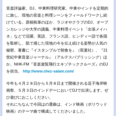
音楽評論家。DJ。中東料理研究家。中東やインドを定期的
に旅し、現地の音楽と料理シーンをフィールドワークし続
けている。原稿執筆のほか、ラジオやクラブのDJ、オープ
ンカレッジや大学の講義、中東料理イベント「出張メイハ
ネ」などで活躍。英語、フランス語、ヒンディー語で各国
を取材し、肌で感じた現地の今を伝え続ける姿勢が人気の
秘密。著書に『イスタンブルで朝食を』（双葉社）、『21
世紀中東音楽ジャーナル』（アルテスパブリッシング）ほ
か。NHK-FM『音楽遊覧飛行エキゾチッククルーズ』のDJ
を担当。
http://www.chez-salam.com/
今年も４月２８日から５月８日まで開催される逗子海岸映
画祭、５月３日のインドデーにおいてDJで出演します。ぜ
ひ遊びにおこしください。
それにちなんで今回はの選曲は、インド映画（ボリウッド
映画）のテーマ曲で構成してくださいました。