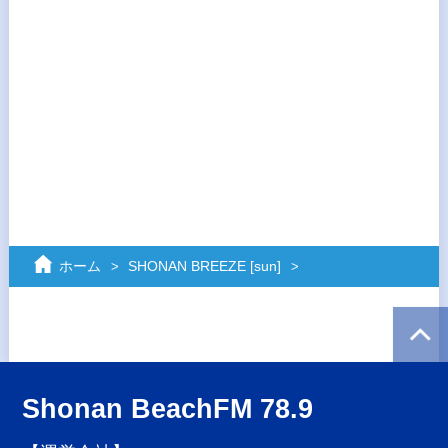
ホーム
SHONAN BREEZE [sun]
Shonan BeachFM 78.9