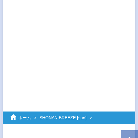
ホーム
SHONAN BREEZE [sun]