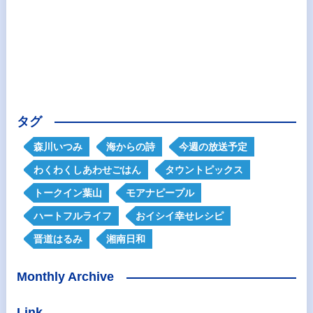
タグ
森川いつみ
海からの詩
今週の放送予定
わくわくしあわせごはん
タウントピックス
トークイン葉山
モアナピープル
ハートフルライフ
おイシイ幸せレシピ
晋道はるみ
湘南日和
Monthly Archive
Link