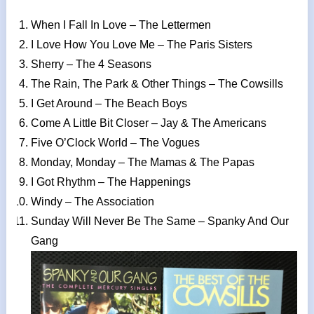
When I Fall In Love – The Lettermen
I Love How You Love Me – The Paris Sisters
Sherry – The 4 Seasons
The Rain, The Park & Other Things – The Cowsills
I Get Around – The Beach Boys
Come A Little Bit Closer – Jay & The Americans
Five O’Clock World – The Vogues
Monday, Monday – The Mamas & The Papas
I Got Rhythm – The Happenings
Windy – The Association
Sunday Will Never Be The Same – Spanky And Our
Gang