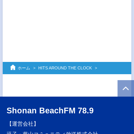
ホーム
HITS AROUND THE CLOCK
Shonan BeachFM 78.9
【運営会社】