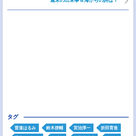
週末の出来事＆海からの詩は？
タグ
晋道はるみ
鈴木啓輔
宮治淳一
折田育造