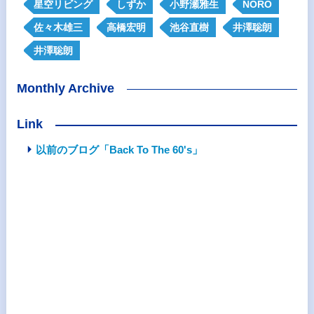
星空リビング
しずか
小野瀬雅生
NORO
佐々木雄三
高橋宏明
池谷直樹
井澤聡朗
井澤聡朗
Monthly Archive
Link
以前のブログ「Back To The 60's」