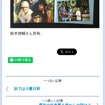
鈴木啓輔さん所有。
一つ古い記事
浜では小夏日和
一つ新しい記事