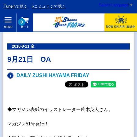
Select Language
▼
Tuneinで聴く
i-コミュラジで聴く
0
2018-9-21 金
9月21日 OA
DAILY ZUSHI HAYAMA FRIDAY
◆マガジン表紙のイラストレーター鈴木英人さん。
マガジン51号発行！