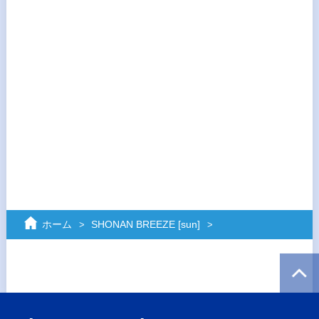
ホーム
SHONAN BREEZE [sun]