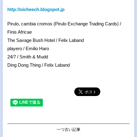
http://oicheech.blogspot.jp
Pirulo, cambia cromos (Pirulo Exchange Trading Cards) /
Finis Africae
The Savage Bush Hotel / Felix Laband
playero / Emilio Haro
24/7 / Smith & Mudd
Ding Dong Thing / Felix Laband
一つ古い記事