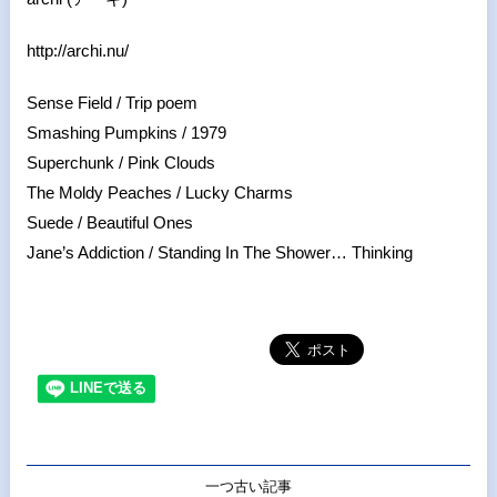
http://archi.nu/
Sense Field / Trip poem
Smashing Pumpkins / 1979
Superchunk / Pink Clouds
The Moldy Peaches / Lucky Charms
Suede / Beautiful Ones
Jane’s Addiction / Standing In The Shower… Thinking
一つ古い記事