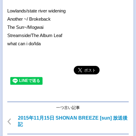
Lowlands/state river widening
Another ~/ Brokeback
The Sun~/Mogwai
Streamside/The Album Leaf
what can i do/Ida
一つ古い記事
2015年11月15日 SHONAN BREEZE [sun] 放送後
記