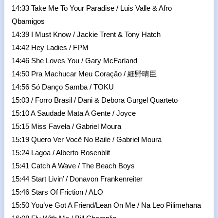
14:33 Take Me To Your Paradise / Luis Valle & Afro
Qbamigos
14:39 I Must Know / Jackie Trent & Tony Hatch
14:42 Hey Ladies / FPM
14:46 She Loves You / Gary McFarland
14:50 Pra Machucar Meu Coração / 細野晴臣
14:56 Só Danço Samba / TOKU
15:03 / Forro Brasil / Dani & Debora Gurgel Quarteto
15:10 A Saudade Mata A Gente / Joyce
15:15 Miss Favela / Gabriel Moura
15:19 Quero Ver Você No Baile / Gabriel Moura
15:24 Lagoa / Alberto Rosenblit
15:41 Catch A Wave / The Beach Boys
15:44 Start Livin’ / Donavon Frankenreiter
15:46 Stars Of Friction / ALO
15:50 You’ve Got A Friend/Lean On Me / Na Leo Pilimehana