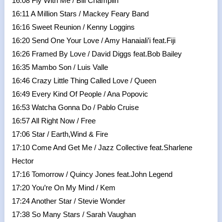
16:08 Fly With Me / Bill Champlin
16:11 A Million Stars / Mackey Feary Band
16:16 Sweet Reunion / Kenny Loggins
16:20 Send One Your Love / Amy Hanaiali’i feat.Fiji
16:26 Framed By Love / David Diggs feat.Bob Bailey
16:35 Mambo Son / Luis Valle
16:46 Crazy Little Thing Called Love / Queen
16:49 Every Kind Of People / Ana Popovic
16:53 Watcha Gonna Do / Pablo Cruise
16:57 All Right Now / Free
17:06 Star / Earth,Wind & Fire
17:10 Come And Get Me / Jazz Collective feat.Sharlene
Hector
17:16 Tomorrow / Quincy Jones feat.John Legend
17:20 You’re On My Mind / Kem
17:24 Another Star / Stevie Wonder
17:38 So Many Stars / Sarah Vaughan