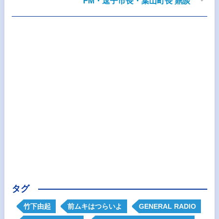
FM・逗子市長・葉山町長 鼎談
タグ
竹下由起
前ムキはつらいよ
GENERAL RADIO