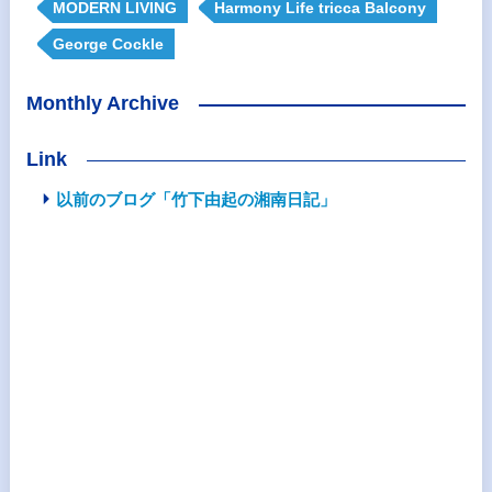
MODERN LIVING
Harmony Life tricca Balcony
George Cockle
Monthly Archive
Link
以前のブログ「竹下由起の湘南日記」