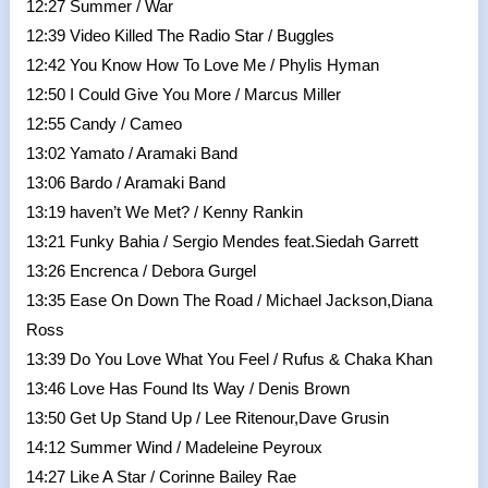
12:27 Summer / War
12:39 Video Killed The Radio Star / Buggles
12:42 You Know How To Love Me / Phylis Hyman
12:50 I Could Give You More / Marcus Miller
12:55 Candy / Cameo
13:02 Yamato / Aramaki Band
13:06 Bardo / Aramaki Band
13:19 haven’t We Met? / Kenny Rankin
13:21 Funky Bahia / Sergio Mendes feat.Siedah Garrett
13:26 Encrenca / Debora Gurgel
13:35 Ease On Down The Road / Michael Jackson,Diana
Ross
13:39 Do You Love What You Feel / Rufus & Chaka Khan
13:46 Love Has Found Its Way / Denis Brown
13:50 Get Up Stand Up / Lee Ritenour,Dave Grusin
14:12 Summer Wind / Madeleine Peyroux
14:27 Like A Star / Corinne Bailey Rae