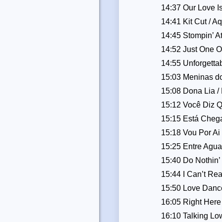
14:37 Our Love Is
14:41 Kit Cut / A
14:45 Stompin’ 
14:52 Just One O
14:55 Unforgetta
15:03 Meninas do
15:08 Dona Lia / 
15:12 Você Diz 
15:15 Está Cheg
15:18 Vou Por Ai
15:25 Entre Agua
15:40 Do Nothin’ 
15:44 I Can’t Rea
15:50 Love Dance
16:05 Right Her
16:10 Talking Low