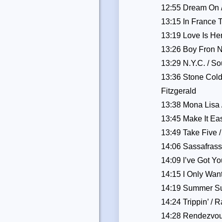
12:55 Dream On 
13:15 In France T
13:19 Love Is He
13:26 Boy Fron N
13:29 N.Y.C. / S
13:36 Stone Cold
Fitzgerald
13:38 Mona Lisa /
13:45 Make It Ea
13:49 Take Five 
14:06 Sassafrass
14:09 I’ve Got Y
14:15 I Only Wan
14:19 Summer Su
14:24 Trippin’ / 
14:28 Rendezv