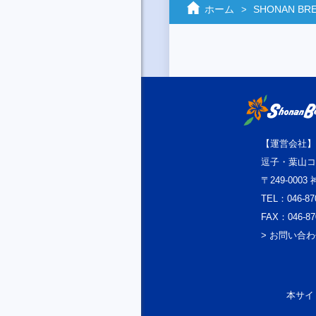
ホーム
SHONAN BREE
【運営会社】
逗子・葉山コ
〒249-000
TEL：046-87
FAX：046-87
> お問い合
本サイト