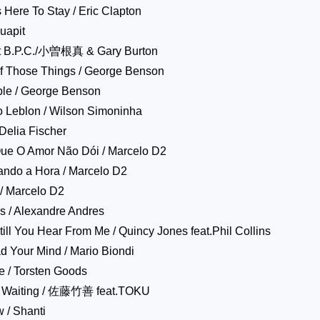
 Here To Stay / Eric Clapton
quapit
At B.P.C./小曽根真 & Gary Burton
f Those Things / George Benson
ble / George Benson
 Leblon / Wilson Simoninha
Delia Fischer
Que O Amor Não Dói / Marcelo D2
ando a Hora / Marcelo D2
 / Marcelo D2
s / Alexandre Andres
till You Hear From Me / Quincy Jones feat.Phil Collins
d Your Mind / Mario Biondi
 / Torsten Goods
e Waiting / 佐藤竹善 feat.TOKU
 / Shanti