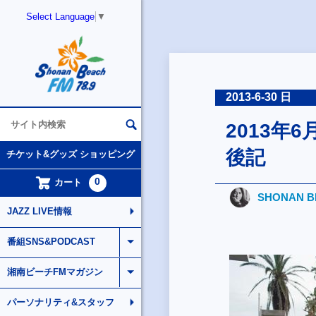
Select Language
▼
2013-6-30 日
2013年6月
後記
チケット&グッズ ショッピング
0
カート
SHONAN BR
JAZZ LIVE情報
番組SNS&PODCAST
湘南ビーチFMマガジン
パーソナリティ&スタッフ