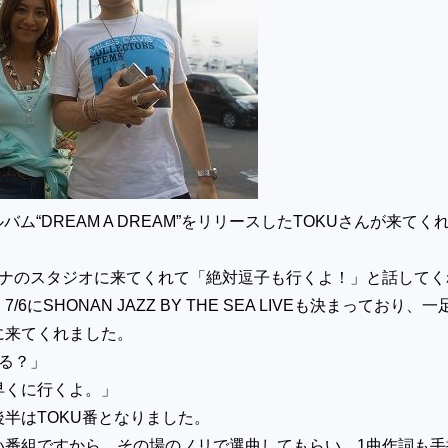
ルバム“DREAM A DREAM”をリリースしたTOKUさんが来てく
ーナのスタジオに来てくれて「絶対逗子も行くよ！」と話してく
6にSHONAN JAZZ BY THE SEA LIVEも決まっており、一
に来てくれました。
る？」
早くに行くよ。」
半はTOKU番となりました。
い番組ですから、その場のノリで選曲してもらい、1曲作詞も手