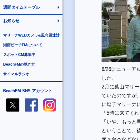
週間タイムテーブル
お知らせ
マリーナWEBカメラ&風向風速計
湘南ビーチFMについて
スポットCM募集中
BeachFMの聴き方
6/26にニューア
サイマルラジオ
した。
2月に葉山マリ
BeachFM SNS アカウント
ていたのですが、7/
に逗子マリーナ
「5時に来てくれ
「いや、もっと
ということで、後
元々台本などな