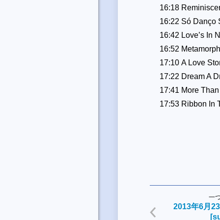
16:18 Reminis
16:22 Só Danço
16:42 Love’s In 
16:52 Metamor
17:10 A Love S
17:22 Dream A 
17:41 More Tha
17:53 Ribbon In 
一
2013年6月2
[