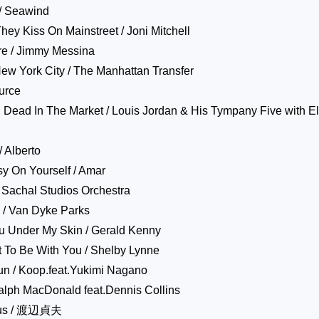
/ Seawind
hey Kiss On Mainstreet / Joni Mitchell
re / Jimmy Messina
ew York City / The Manhattan Transfer
ource
 Dead In The Market / Louis Jordan & His Tympany Five with El
 Alberto
sy On Yourself / Amar
/ Sachal Studios Orchestra
 / Van Dyke Parks
ou Under My Skin / Gerald Kenny
t To Be With You / Shelby Lynne
n / Koop.feat.Yukimi Nagano
Ralph MacDonald feat.Dennis Collins
ous / 渡辺貞夫