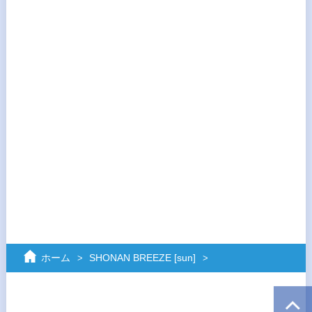
ホーム
SHONAN BREEZE [sun]