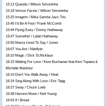
15:13 Quando / Wilson Simoninha
15:18 Versos Faceis / Wilson Simoninha
15:25 Imagem / Mika Samba Jazz Trio
15:40 I’d Be A Fool / Frank McComb
15:44 Flying Easy / Donny Hathaway
15:47 Somethin’ / Lalah Hathaway
15:50 Mama Used To Say / Junior
16:07 You Are / Niteflyte
16:10 Magic / Dick St.Nicklaus
16:15 Waiting For Love / Kere Buchanan feat.Kimi Tupaea &
Michelle Martinez
16:19 Don’t You Walk Away / Heat
16:24 Sing Along With Love / Eric Tagg
16:27 Sway / Chuck Loeb
16:38 Harvest Moon / Neil Young
16:43 If / Bread