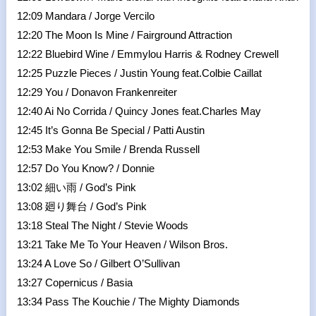
12:09 Mandara / Jorge Vercilo
12:20 The Moon Is Mine / Fairground Attraction
12:22 Bluebird Wine / Emmylou Harris & Rodney Crewell
12:25 Puzzle Pieces / Justin Young feat.Colbie Caillat
12:29 You / Donavon Frankenreiter
12:40 Ai No Corrida / Quincy Jones feat.Charles May
12:45 It’s Gonna Be Special / Patti Austin
12:53 Make You Smile / Brenda Russell
12:57 Do You Know? / Donnie
13:02 細い雨 / God’s Pink
13:08 廻り舞台 / God’s Pink
13:18 Steal The Night / Stevie Woods
13:21 Take Me To Your Heaven / Wilson Bros.
13:24 A Love So / Gilbert O’Sullivan
13:27 Copernicus / Basia
13:34 Pass The Kouchie / The Mighty Diamonds