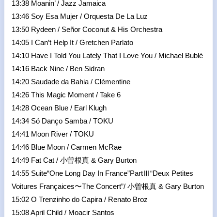
13:38 Moanin’ / Jazz Jamaica
13:46 Soy Esa Mujer / Orquesta De La Luz
13:50 Rydeen / Señor Coconut & His Orchestra
14:05 I Can’t Help It / Gretchen Parlato
14:10 Have I Told You Lately That I Love You / Michael Bublé
14:16 Back Nine / Ben Sidran
14:20 Saudade da Bahia / Clémentine
14:26 This Magic Moment / Take 6
14:28 Ocean Blue / Earl Klugh
14:34 Só Danço Samba / TOKU
14:41 Moon River / TOKU
14:46 Blue Moon / Carmen McRae
14:49 Fat Cat / 小曽根真 & Gary Burton
14:55 Suite“One Long Day In France”PartⅢ“Deux Petites
Voitures Françaices〜The Concert”/ 小曽根真 & Gary Burton
15:02 O Trenzinho do Capira / Renato Broz
15:08 April Child / Moacir Santos