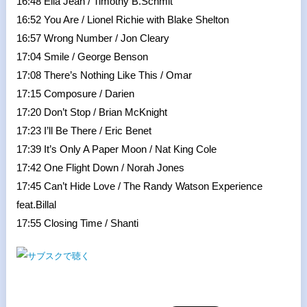
16:48 Ella Jean / Timothy B.Schmit
16:52 You Are / Lionel Richie with Blake Shelton
16:57 Wrong Number / Jon Cleary
17:04 Smile / George Benson
17:08 There’s Nothing Like This / Omar
17:15 Composure / Darien
17:20 Don’t Stop / Brian McKnight
17:23 I’ll Be There / Eric Benet
17:39 It’s Only A Paper Moon / Nat King Cole
17:42 One Flight Down / Norah Jones
17:45 Can’t Hide Love / The Randy Watson Experience
feat.Billal
17:55 Closing Time / Shanti