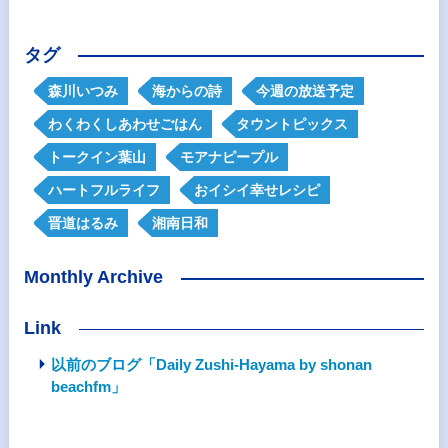
タグ
森川いつみ
海からの詩
今週の放送予定
わくわくしあわせごはん
タウントピックス
トークイン葉山
モアナピープル
ハートフルライフ
おイシイ幸せレシピ
晋道はるみ
湘南日和
Monthly Archive
Link
以前のブログ「Daily Zushi-Hayama by shonan
beachfm」