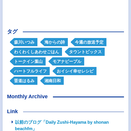
タグ
森川いつみ
海からの詩
今週の放送予定
わくわくしあわせごはん
タウントピックス
トークイン葉山
モアナピープル
ハートフルライフ
おイシイ幸せレシピ
晋道はるみ
湘南日和
Monthly Archive
Link
以前のブログ「Daily Zushi-Hayama by shonan
beachfm」