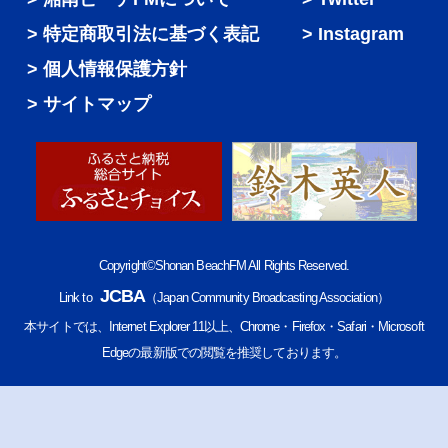
特定商取引法に基づく表記
Instagram
個人情報保護方針
サイトマップ
Copyright©Shonan BeachFM All Rights Reserved.
JCBA
Link to
（Japan Community Broadcasting Association）
本サイトでは、Internet Explorer 11以上、Chrome・Firefox・Safari・Microsoft
Edgeの最新版での閲覧を推奨しております。