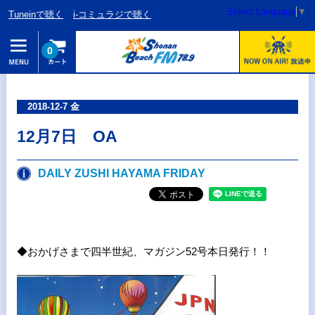
Select Language
▼
Tuneinで聴く
i-コミュラジで聴く
0
2018-12-7 金
12月7日 OA
DAILY ZUSHI HAYAMA FRIDAY
◆おかげさまで四半世紀、マガジン52号本日発行！！