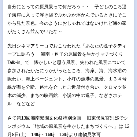
自分にとっての原風景って何だろう・・ 子どものころ逗
子海岸に入って浮き袋でぷかぷか浮かんでいるときにそこ
から見た景色。今のようにおしゃれではないけれど海の家
がたくさん並んでいたな～
先日シネマアミーゴでおこなわれた「あなたの逗子をディ
ープに語ろう 湘南・逗子の原風景を生かすマチづくり
Talk-in」で 懐かしいと思う風景、失われた風景について
参加されたかたにうかがったところ、海岸、海、海水浴の
賑わい、海上ページェント、小坪の漁港の風景、１３４号
線が海を分断、路地を介したご近所付き合い、クロマツ並
木の減少、まちの映画館、小説の中の逗子、なぎさホテ
ル などなど
さて第13回湘南邸園文化祭特別企画 旧東伏見宮別邸でシ
ンポジウム「地域の原風景を生かしたまちづくりへ 」は 12
月8日(土) 14時～16時 13時より建物見学可