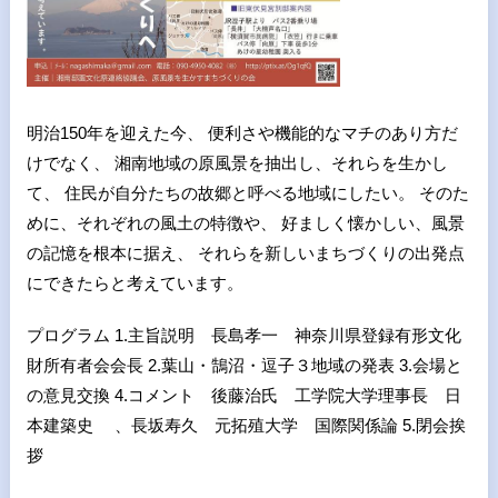
明治150年を迎えた今、 便利さや機能的なマチのあり方だ
けでなく、 湘南地域の原風景を抽出し、それらを生かし
て、 住民が自分たちの故郷と呼べる地域にしたい。 そのた
めに、それぞれの風土の特徴や、 好ましく懐かしい、風景
の記憶を根本に据え、 それらを新しいまちづくりの出発点
にできたらと考えています。
プログラム 1.主旨説明 長島孝一 神奈川県登録有形文化
財所有者会会長 2.葉山・鵠沼・逗子３地域の発表 3.会場と
の意見交換 4.コメント 後藤治氏 工学院大学理事長 日
本建築史 、長坂寿久 元拓殖大学 国際関係論 5.閉会挨
拶