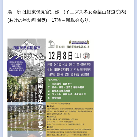
場 所 は旧東伏見宮別邸 (イエズス孝女会葉山修道院内)
(あけの星幼稚園奥) 17時～懇親会あり。