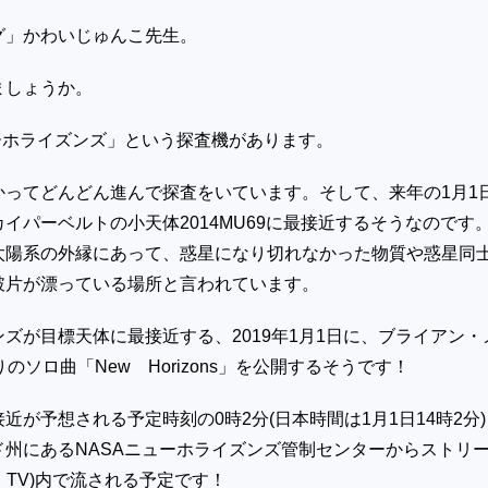
グ」かわいじゅんこ先生。
ましょうか。
ーホライズンズ」という探査機があります。
かってどんどん進んで探査をいています。そして、来年の
1
月
1
カイパーベルトの小天体
2014MU69
に最接近するそうなのです
太陽系の外縁にあって、惑星になり切れなかった物質や惑星同
破片が漂っている場所と言われています。
ンズが目標天体に最接近する、
2019
年
1
月
1
日に、ブライアン・
りのソロ曲「
New
Horizons
」を公開するそうです！
接近が予想される予定時刻の
0
時
2
分
(
日本時間は
1
月
1
日
14
時
2
分
)
ド州にある
NASA
ニューホライズンズ管制センターからストリ
TV)
内で流される予定です！