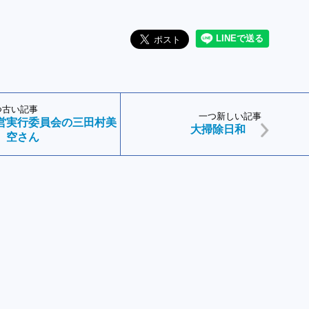
つ古い記事
一つ新しい記事
営実行委員会の三田村美
大掃除日和
空さん