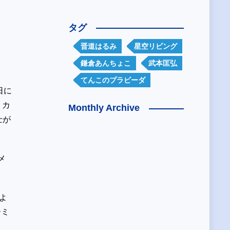
タグ
晋道はるみ
星空リビング
鎌倉あんちょこ
武本匡弘
てんこのプラビーダ
日に
。カ
Monthly Archive
士が
メ
よ
ーミ