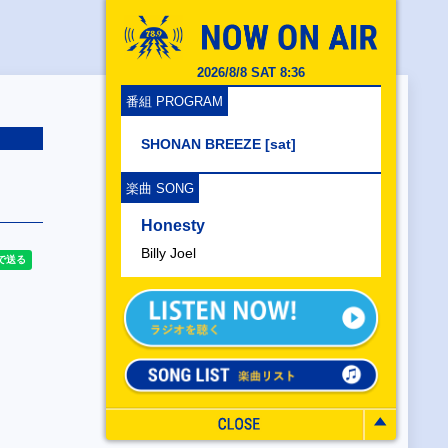
2026/8/8 SAT 8:36
番組 PROGRAM
SHONAN BREEZE [sat]
楽曲 SONG
Honesty
Billy Joel