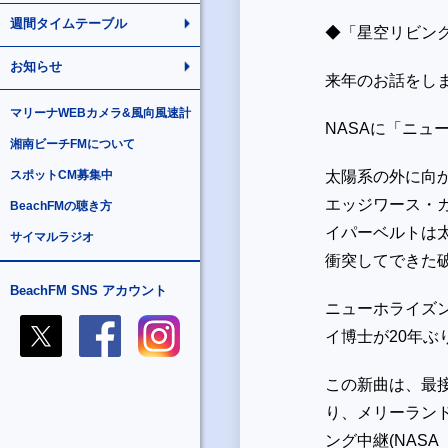
週間タイムテーブル
◆「星空リビン
お知らせ
来年のお話をし
マリーナWEBカメラ&風向風速計
NASAに「ニュ
湘南ビーチFMについて
スポットCM募集中
太陽系の外に向
エッジワース・
BeachFMの聴き方
イパーベルトは
サイマルラジオ
衝突してできた
BeachFM SNS アカウント
ニューホライズ
イ博士が
20
年ぶ
この新曲は、最
り、メリーラン
ング中継
(NASA