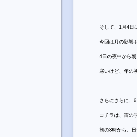
そして、
1
月
4
日
今回は月の影響
4日の夜中から
寒いけど、年の
さらにさらに、
6
コチラは、宙の
朝の
8
時から、日