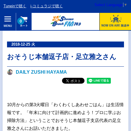
Select Language
▼
Tuneinで聴く
i-コミュラジで聴く
0
2018-12-25 火
おそうじ本舗逗子店・足立雅之さん
DAILY ZUSHI HAYAMA
10月からの第3火曜日「わくわくしあわせごはん」は生活情
報です。「年末に向けて計画的に進めよう！プロに学ぶお
掃除方法」ということでおそうじ本舗逗子支店代表の足立
雅之さんにお話いただきました。