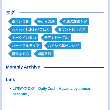
タグ
森川いつみ
海からの詩
今週の放送予定
わくわくしあわせごはん
タウントピックス
トークイン葉山
モアナピープル
ハートフルライフ
おイシイ幸せレシピ
晋道はるみ
湘南日和
Monthly Archive
Link
以前のブログ「Daily Zushi-Hayama by shonan
beachfm」