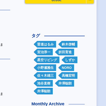
タグ
晋道はるみ
鈴木啓輔
ツま
宮治淳一
折田育造
星空リビング
しずか
小野瀬雅生
NORO
佐々木雄三
高橋宏明
池谷直樹
井澤聡朗
井澤聡朗
ツま
Monthly Archive