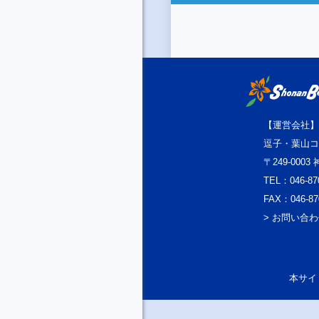
【運営会社】
逗子・葉山コ
〒249-000
TEL：046-87
FAX：046-87
> お問い合
本サイト