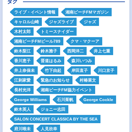
タグ
ライブ・イベント情報
湘南ビーチFMマガジン
キャロル山崎
ジャズライブ
ジャズ
木村太郎
トミースナイダー
湘南ビーチFMビール789
クマ・マクーア
鈴木梨江
鈴木雅子
西岡洋二
井上七重
香川恵子
晋道はるみ
森川いつみ
井上奈保未
竹下由起
岸田直子
川口京子
江刺家愛
緊急のお知らせ
村椿菜文
長村光洋
湘南ビーチFM協力イベント
George Williams
石川茱帆
George Cockle
鈴木英人
ジョニー志田
SALON CONCERT CLASSICA BY THE SEA
府川唯未
人見欣幸