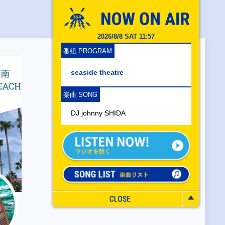
2026/8/8 SAT 11:57
番組 PROGRAM
seaside theatre
楽曲 SONG
DJ johnny SHIDA