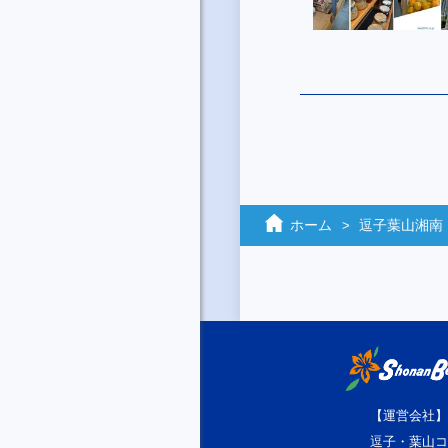
ホーム
逗子葉山湘南 L
【運営会社】
逗子・葉山コ