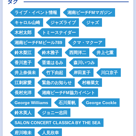
タグ
ライブ・イベント情報
湘南ビーチFMマガジン
キャロル山崎
ジャズライブ
ジャズ
木村太郎
トミースナイダー
湘南ビーチFMビール789
クマ・マクーア
鈴木梨江
鈴木雅子
西岡洋二
井上七重
香川恵子
晋道はるみ
森川いつみ
井上奈保未
竹下由起
岸田直子
川口京子
江刺家愛
緊急のお知らせ
村椿菜文
長村光洋
湘南ビーチFM協力イベント
George Williams
石川茱帆
George Cockle
鈴木英人
ジョニー志田
SALON CONCERT CLASSICA BY THE SEA
府川唯未
人見欣幸