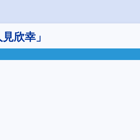
人見欣幸」