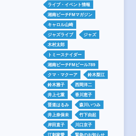
ライブ・イベント情報
湘南ビーチFMマガジン
キャロル山崎
ジャズライブ
ジャズ
木村太郎
トミースナイダー
湘南ビーチFMビール789
クマ・マクーア
鈴木梨江
鈴木雅子
西岡洋二
井上七重
香川恵子
晋道はるみ
森川いつみ
井上奈保未
竹下由起
岸田直子
川口京子
江刺家愛
緊急のお知らせ