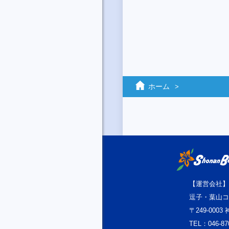
ホーム
【運営会社】
逗子・葉山コ
〒249-000
TEL：046-87