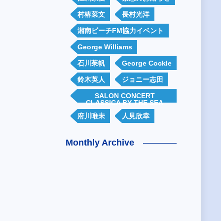
村椿菜文
長村光洋
湘南ビーチFM協力イベント
George Williams
石川茱帆
George Cockle
鈴木英人
ジョニー志田
SALON CONCERT
CLASSICA BY THE SEA
府川唯未
人見欣幸
Monthly Archive