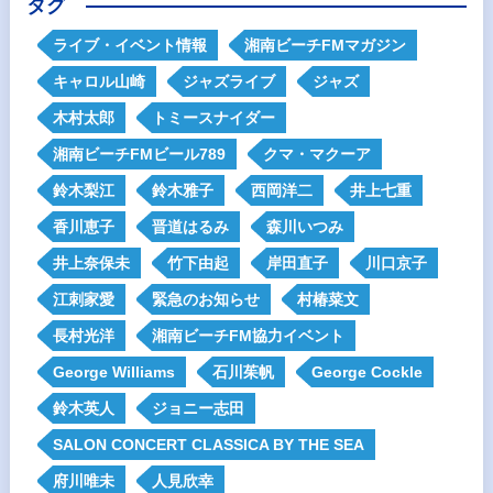
タグ
ライブ・イベント情報
湘南ビーチFMマガジン
キャロル山崎
ジャズライブ
ジャズ
木村太郎
トミースナイダー
湘南ビーチFMビール789
クマ・マクーア
鈴木梨江
鈴木雅子
西岡洋二
井上七重
香川恵子
晋道はるみ
森川いつみ
井上奈保未
竹下由起
岸田直子
川口京子
江刺家愛
緊急のお知らせ
村椿菜文
長村光洋
湘南ビーチFM協力イベント
George Williams
石川茱帆
George Cockle
鈴木英人
ジョニー志田
SALON CONCERT CLASSICA BY THE SEA
府川唯未
人見欣幸