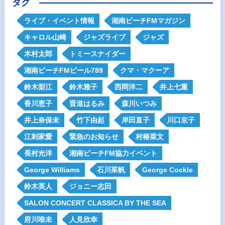
タグ
ライブ・イベント情報
湘南ビーチFMマガジン
キャロル山崎
ジャズライブ
ジャズ
木村太郎
トミースナイダー
湘南ビーチFMビール789
クマ・マクーア
鈴木梨江
鈴木雅子
西岡洋二
井上七重
香川恵子
晋道はるみ
森川いつみ
井上奈保未
竹下由起
岸田直子
川口京子
江刺家愛
緊急のお知らせ
村椿菜文
長村光洋
湘南ビーチFM協力イベント
George Williams
石川茱帆
George Cockle
鈴木英人
ジョニー志田
SALON CONCERT CLASSICA BY THE SEA
府川唯未
人見欣幸