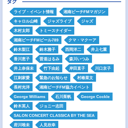
タグ
ライブ・イベント情報
湘南ビーチFMマガジン
キャロル山崎
ジャズライブ
ジャズ
木村太郎
トミースナイダー
湘南ビーチFMビール789
クマ・マクーア
鈴木梨江
鈴木雅子
西岡洋二
井上七重
香川恵子
晋道はるみ
森川いつみ
井上奈保未
竹下由起
岸田直子
川口京子
江刺家愛
緊急のお知らせ
村椿菜文
長村光洋
湘南ビーチFM協力イベント
George Williams
石川茱帆
George Cockle
鈴木英人
ジョニー志田
SALON CONCERT CLASSICA BY THE SEA
府川唯未
人見欣幸