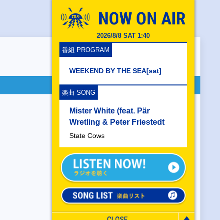
2026/8/8 SAT 1:40
番組 PROGRAM
WEEKEND BY THE SEA[sat]
楽曲 SONG
Mister White (feat. Pär
Wretling & Peter Friestedt
State Cows