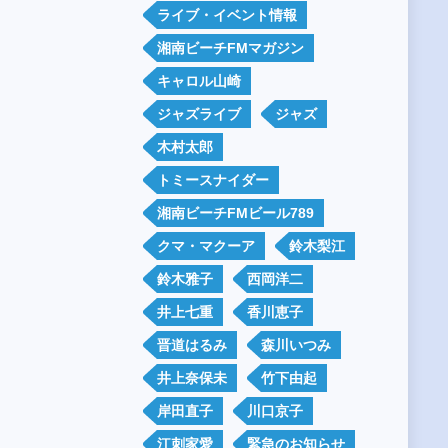
ライブ・イベント情報
湘南ビーチFMマガジン
キャロル山崎
ジャズライブ
ジャズ
木村太郎
トミースナイダー
湘南ビーチFMビール789
クマ・マクーア
鈴木梨江
鈴木雅子
西岡洋二
井上七重
香川恵子
晋道はるみ
森川いつみ
井上奈保未
竹下由起
岸田直子
川口京子
江刺家愛
緊急のお知らせ