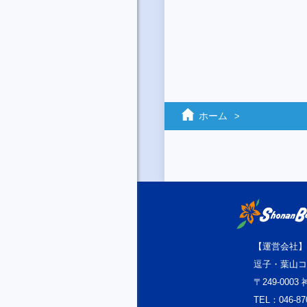
ホーム
【運営会社】
逗子・葉山コ
〒249-000
TEL：046-87