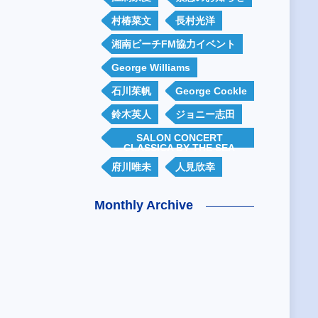
村椿菜文
長村光洋
湘南ビーチFM協力イベント
George Williams
石川茱帆
George Cockle
鈴木英人
ジョニー志田
SALON CONCERT
CLASSICA BY THE SEA
府川唯未
人見欣幸
Monthly Archive