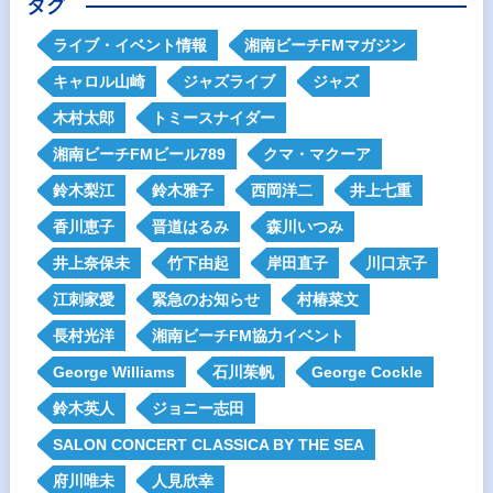
タグ
ライブ・イベント情報
湘南ビーチFMマガジン
キャロル山崎
ジャズライブ
ジャズ
木村太郎
トミースナイダー
湘南ビーチFMビール789
クマ・マクーア
鈴木梨江
鈴木雅子
西岡洋二
井上七重
香川恵子
晋道はるみ
森川いつみ
井上奈保未
竹下由起
岸田直子
川口京子
江刺家愛
緊急のお知らせ
村椿菜文
長村光洋
湘南ビーチFM協力イベント
George Williams
石川茱帆
George Cockle
鈴木英人
ジョニー志田
SALON CONCERT CLASSICA BY THE SEA
府川唯未
人見欣幸