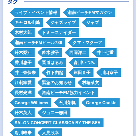
タグ
ライブ・イベント情報
湘南ビーチFMマガジン
キャロル山崎
ジャズライブ
ジャズ
木村太郎
トミースナイダー
湘南ビーチFMビール789
クマ・マクーア
鈴木梨江
鈴木雅子
西岡洋二
井上七重
香川恵子
晋道はるみ
森川いつみ
井上奈保未
竹下由起
岸田直子
川口京子
江刺家愛
緊急のお知らせ
村椿菜文
長村光洋
湘南ビーチFM協力イベント
George Williams
石川茱帆
George Cockle
鈴木英人
ジョニー志田
SALON CONCERT CLASSICA BY THE SEA
府川唯未
人見欣幸