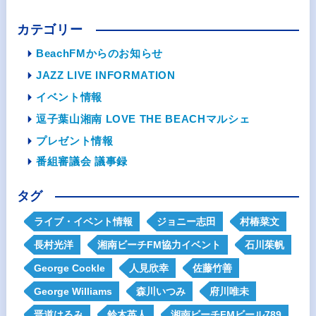
カテゴリー
BeachFMからのお知らせ
JAZZ LIVE INFORMATION
イベント情報
逗子葉山湘南 LOVE THE BEACHマルシェ
プレゼント情報
番組審議会 議事録
タグ
ライブ・イベント情報
ジョニー志田
村椿菜文
長村光洋
湘南ビーチFM協力イベント
石川茱帆
George Cockle
人見欣幸
佐藤竹善
George Williams
森川いつみ
府川唯未
晋道はるみ
鈴木英人
湘南ビーチFMビール789