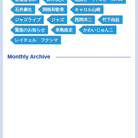
石井康生
関根和歌香
キャロル山崎
ジャズライブ
ジャズ
西岡洋二
竹下由起
緊急のお知らせ
來島政史
かわいじゅんこ
レイチェル フクシマ
Monthly Archive