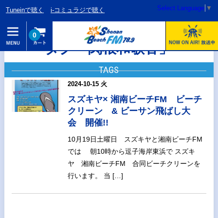
Select Language
▼
Tuneinで聴く
i-コミュラジで聴く
0
タグ「関根和歌香」
TAGS
2024-10-15 火
スズキヤ× 湘南ビーチFM ビーチ
クリーン & ビーサン飛ばし大
会 開催!!
10月19日土曜日 スズキヤと湘南ビーチFM
では 朝10時から逗子海岸東浜で スズキ
ヤ 湘南ビーチFM 合同ビーチクリーンを
行います。 当 […]