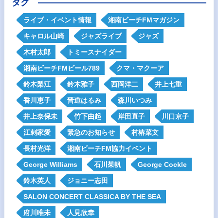
タグ
ライブ・イベント情報
湘南ビーチFMマガジン
キャロル山崎
ジャズライブ
ジャズ
木村太郎
トミースナイダー
湘南ビーチFMビール789
クマ・マクーア
鈴木梨江
鈴木雅子
西岡洋二
井上七重
香川恵子
晋道はるみ
森川いつみ
井上奈保未
竹下由起
岸田直子
川口京子
江刺家愛
緊急のお知らせ
村椿菜文
長村光洋
湘南ビーチFM協力イベント
George Williams
石川茱帆
George Cockle
鈴木英人
ジョニー志田
SALON CONCERT CLASSICA BY THE SEA
府川唯未
人見欣幸