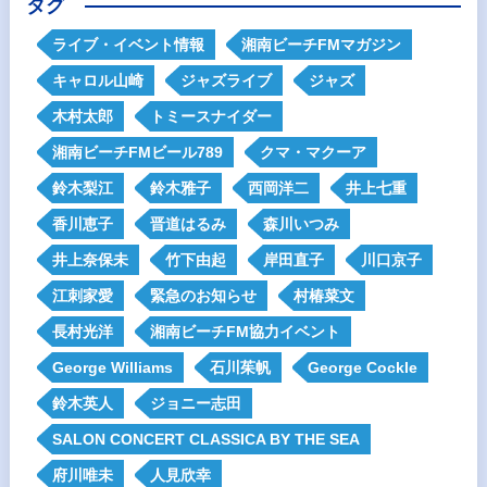
タグ
ライブ・イベント情報
湘南ビーチFMマガジン
キャロル山崎
ジャズライブ
ジャズ
木村太郎
トミースナイダー
湘南ビーチFMビール789
クマ・マクーア
鈴木梨江
鈴木雅子
西岡洋二
井上七重
香川恵子
晋道はるみ
森川いつみ
井上奈保未
竹下由起
岸田直子
川口京子
江刺家愛
緊急のお知らせ
村椿菜文
長村光洋
湘南ビーチFM協力イベント
George Williams
石川茱帆
George Cockle
鈴木英人
ジョニー志田
SALON CONCERT CLASSICA BY THE SEA
府川唯未
人見欣幸