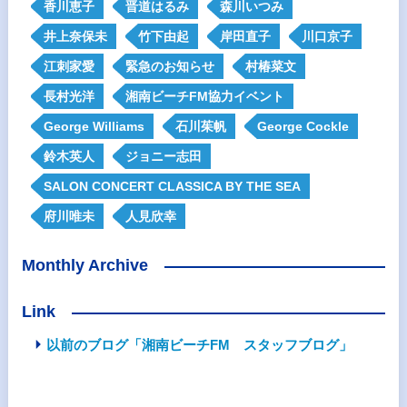
香川恵子
晋道はるみ
森川いつみ
井上奈保未
竹下由起
岸田直子
川口京子
江刺家愛
緊急のお知らせ
村椿菜文
長村光洋
湘南ビーチFM協力イベント
George Williams
石川茱帆
George Cockle
鈴木英人
ジョニー志田
SALON CONCERT CLASSICA BY THE SEA
府川唯未
人見欣幸
Monthly Archive
Link
以前のブログ「湘南ビーチFM スタッフブログ」