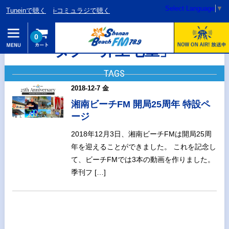
Select Language
▼
Tuneinで聴く
i-コミュラジで聴く
0
タグ「井上七重」
TAGS
2018-12-7 金
湘南ビーチFM 開局25周年 特設ペ
ージ
2018年12月3日、湘南ビーチFMは開局25周
年を迎えることができました。 これを記念し
て、ビーチFMでは3本の動画を作りました。
季刊フ […]