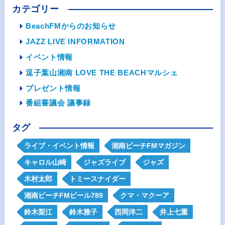
カテゴリー
BeachFMからのお知らせ
JAZZ LIVE INFORMATION
イベント情報
逗子葉山湘南 LOVE THE BEACHマルシェ
プレゼント情報
番組審議会 議事録
タグ
ライブ・イベント情報
湘南ビーチFMマガジン
キャロル山崎
ジャズライブ
ジャズ
木村太郎
トミースナイダー
湘南ビーチFMビール789
クマ・マクーア
鈴木梨江
鈴木雅子
西岡洋二
井上七重