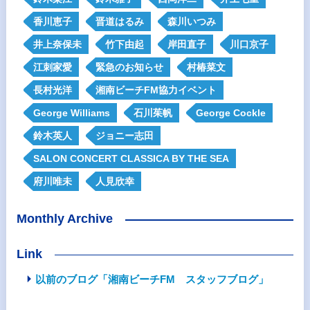
香川恵子
晋道はるみ
森川いつみ
井上奈保未
竹下由起
岸田直子
川口京子
江刺家愛
緊急のお知らせ
村椿菜文
長村光洋
湘南ビーチFM協力イベント
George Williams
石川茱帆
George Cockle
鈴木英人
ジョニー志田
SALON CONCERT CLASSICA BY THE SEA
府川唯未
人見欣幸
Monthly Archive
Link
以前のブログ「湘南ビーチFM スタッフブログ」