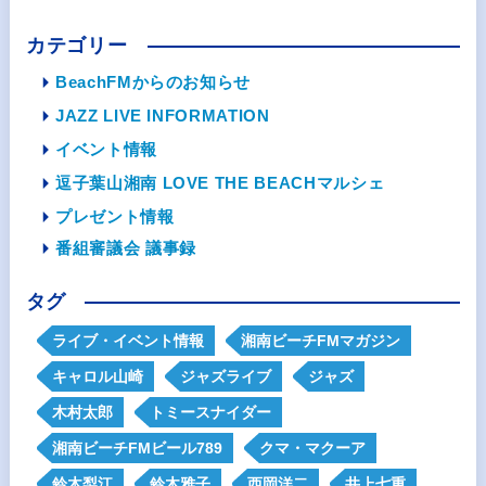
カテゴリー
BeachFMからのお知らせ
JAZZ LIVE INFORMATION
イベント情報
逗子葉山湘南 LOVE THE BEACHマルシェ
プレゼント情報
番組審議会 議事録
タグ
ライブ・イベント情報
湘南ビーチFMマガジン
キャロル山崎
ジャズライブ
ジャズ
木村太郎
トミースナイダー
湘南ビーチFMビール789
クマ・マクーア
鈴木梨江
鈴木雅子
西岡洋二
井上七重