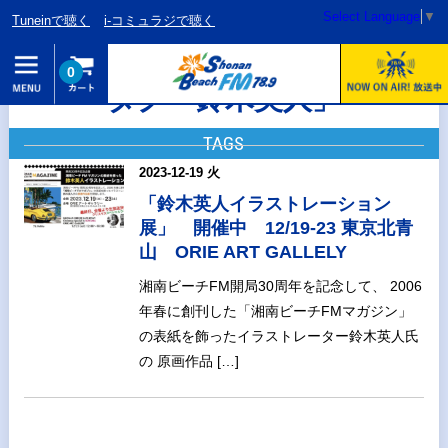
Select Language
▼
Tuneinで聴く
i-コミュラジで聴く
0
タグ「鈴木英人」
TAGS
2023-12-19 火
「鈴木英人イラストレーション
展」 開催中 12/19-23 東京北青
山 ORIE ART GALLELY
湘南ビーチFM開局30周年を記念して、 2006
年春に創刊した「湘南ビーチFMマガジン」
の表紙を飾ったイラストレーター鈴木英人氏
の 原画作品 […]