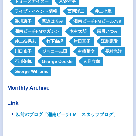
トミースナイダー
米谷洋平
ライブ・イベント情報
西岡洋二
井上七重
香川恵子
晋道はるみ
湘南ビーチFMビール789
湘南ビーチFMマガジン
木村太郎
森川いつみ
井上奈保未
竹下由起
岸田直子
江刺家愛
川口京子
ジョニー志田
村椿菜文
長村光洋
石川茱帆
George Cockle
人見欣幸
George Williams
Monthly Archive
Link
以前のブログ「湘南ビーチFM スタッフブログ」