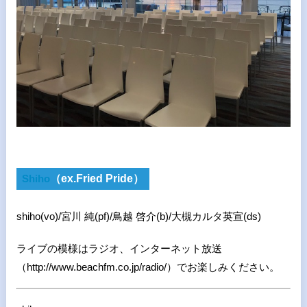
Shiho
（ex.Fried Pride）
shiho(vo)/宮川 純
(pf)/
鳥越 啓介
(b)/
大槻カルタ英宣
(ds)
ライブの模様はラジオ、インターネット放送
（http://www.beachfm.co.jp/radio/）でお楽しみください。