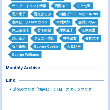
ライブ・イベント情報
西岡洋二
井上七重
香川恵子
晋道はるみ
湘南ビーチFMビール789
湘南ビーチFMマガジン
木村太郎
森川いつみ
井上奈保未
竹下由起
岸田直子
江刺家愛
川口京子
ジョニー志田
村椿菜文
長村光洋
石川茱帆
George Cockle
人見欣幸
George Williams
Monthly Archive
Link
以前のブログ「湘南ビーチFM スタッフブログ」