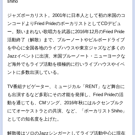
shiho
ジャズボーカリスト。2001年に日本人として初の米国のコ
ンコードよりFried PrideのボーカリストとしてCDデビュ
ー。類いまれない歌唱力を武器に2016年12月のFried Pride
活動終了（解散）まで、ブルーノートやビルボードライブ
を中心に全国各地のライブハウスや東京ジャズなど多くの
Jazzイベントに出演、米国ブルーノート・ニューヨークな
ど海外でもライブ活動を積極的に行いライブハウスやイベ
ントに多数出演している。
TV番組ナビゲーター、ミュージカル「RENT」など舞台に
も出演するなど多彩にその才能を発揮し、Fried Prideの活
動を通じても、CMソング、2016年秋にはルクセンブルク
にてオーケストラとの共演、など、「ボーカリストShiho」
としての知名度を上げた。
解散後はソロのJazzシンガーとしてライブ活動中心に現在