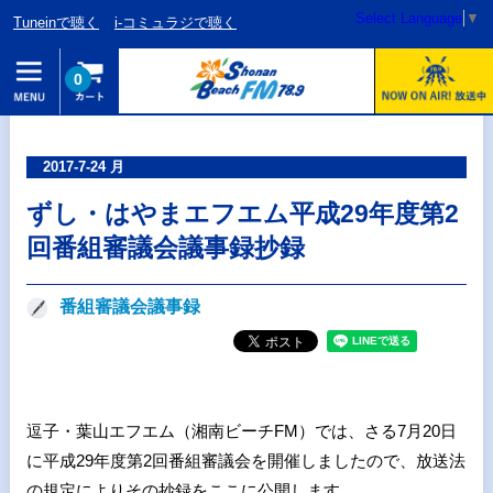
Select Language
▼
Tuneinで聴く
i-コミュラジで聴く
0
2017-7-24 月
ずし・はやまエフエム平成29年度第2
回番組審議会議事録抄録
番組審議会議事録
逗子・葉山エフエム（湘南ビーチFM）では、さる7月20日
に平成29年度第2回番組審議会を開催しましたので、放送法
の規定によりその抄録をここに公開します。