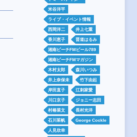
米谷洋平
ライブ・イベント情報
西岡洋二
井上七重
香川恵子
晋道はるみ
湘南ビーチFMビール789
湘南ビーチFMマガジン
木村太郎
森川いつみ
井上奈保未
竹下由起
岸田直子
江刺家愛
川口京子
ジョニー志田
村椿菜文
長村光洋
石川茱帆
George Cockle
人見欣幸