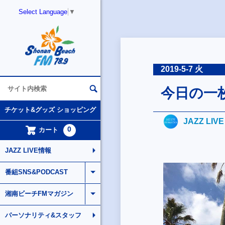
Select Language
▼
2019-5-7 火
今日の一
チケット&グッズ ショッピング
JAZZ LIV
0
カート
JAZZ LIVE情報
番組SNS&PODCAST
湘南ビーチFMマガジン
パーソナリティ&スタッフ