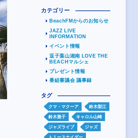
カテゴリー
BeachFMからのお知らせ
JAZZ LIVE
INFORMATION
イベント情報
逗子葉山湘南 LOVE THE
BEACHマルシェ
プレゼント情報
番組審議会 議事録
タグ
クマ・マクーア
鈴木梨江
鈴木雅子
キャロル山崎
ジャズライブ
ジャズ
トミースナイダー