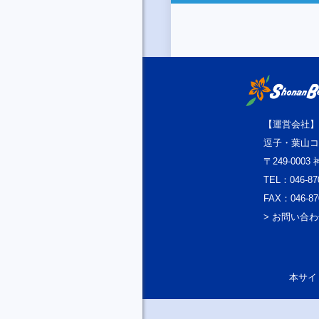
【運営会社】
逗子・葉山コ
〒249-000
TEL：046-87
FAX：046-87
> お問い合
本サイト