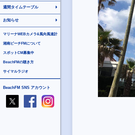
週間タイムテーブル
お知らせ
マリーナWEBカメラ&風向風速計
湘南ビーチFMについて
スポットCM募集中
BeachFMの聴き方
サイマルラジオ
BeachFM SNS アカウント