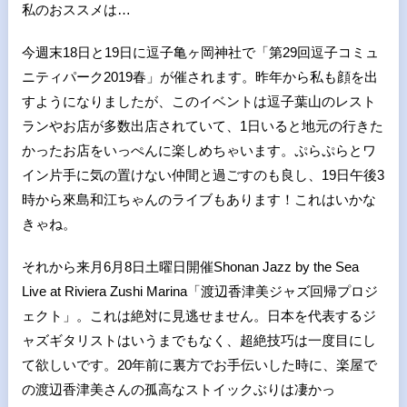
私のおススメは
…
今週末
18
日と
19
日に逗子亀ヶ岡神社で「第
29
回逗子コミュ
ニティパーク
2019
春」が催されます。昨年から私も顔を出
すようになりましたが、このイベントは逗子葉山のレスト
ランやお店が多数出店されていて、
1
日いると地元の行きた
かったお店をいっぺんに楽しめちゃいます。ぷらぷらとワ
イン片手に気の置けない仲間と過ごすのも良し、
19
日午後
3
時から來島和江ちゃんのライブもあります！これはいかな
きゃね。
それから来月
6
月
8
日土曜日開催
Shonan Jazz by the Sea
Live at Riviera Zushi Marina
「渡辺香津美ジャズ回帰プロジ
ェクト」。これは絶対に見逃せません。日本を代表するジ
ャズギタリストはいうまでもなく、超絶技巧は一度目にし
て欲しいです。
20
年前に裏方でお手伝いした時に、楽屋で
の渡辺香津美さんの孤高なストイックぶりは凄かっ