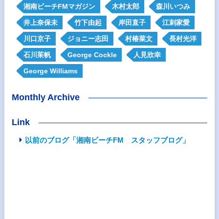
湘南ビーチFMマガジン
木村太郎
森川いつみ
井上奈保未
竹下由起
岸田直子
江刺家愛
川口京子
ジョニー志田
村椿菜文
長村光洋
石川茱帆
George Cockle
人見欣幸
George Williams
Monthly Archive
Link
以前のブログ「湘南ビーチFM スタッフブログ」