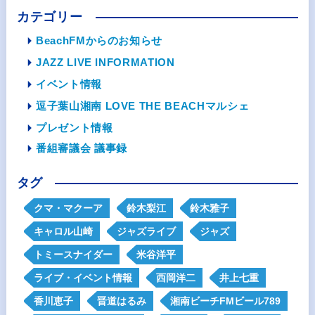
カテゴリー
BeachFMからのお知らせ
JAZZ LIVE INFORMATION
イベント情報
逗子葉山湘南 LOVE THE BEACHマルシェ
プレゼント情報
番組審議会 議事録
タグ
クマ・マクーア
鈴木梨江
鈴木雅子
キャロル山崎
ジャズライブ
ジャズ
トミースナイダー
米谷洋平
ライブ・イベント情報
西岡洋二
井上七重
香川恵子
晋道はるみ
湘南ビーチFMビール789