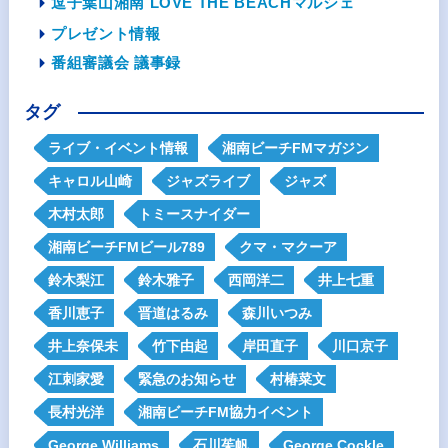
逗子葉山湘南 LOVE THE BEACHマルシェ
プレゼント情報
番組審議会 議事録
タグ
ライブ・イベント情報
湘南ビーチFMマガジン
キャロル山崎
ジャズライブ
ジャズ
木村太郎
トミースナイダー
湘南ビーチFMビール789
クマ・マクーア
鈴木梨江
鈴木雅子
西岡洋二
井上七重
香川恵子
晋道はるみ
森川いつみ
井上奈保未
竹下由起
岸田直子
川口京子
江刺家愛
緊急のお知らせ
村椿菜文
長村光洋
湘南ビーチFM協力イベント
George Williams
石川茱帆
George Cockle