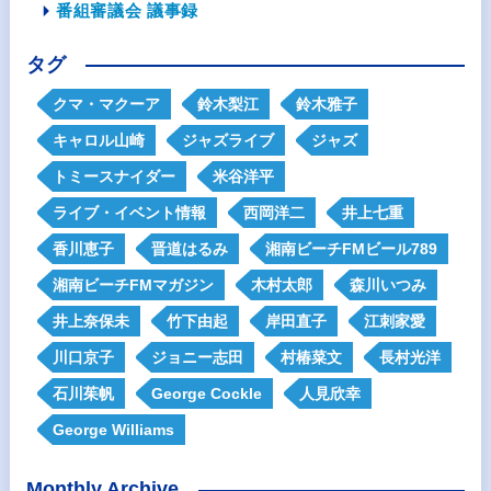
番組審議会 議事録
タグ
クマ・マクーア
鈴木梨江
鈴木雅子
キャロル山崎
ジャズライブ
ジャズ
トミースナイダー
米谷洋平
ライブ・イベント情報
西岡洋二
井上七重
香川恵子
晋道はるみ
湘南ビーチFMビール789
湘南ビーチFMマガジン
木村太郎
森川いつみ
井上奈保未
竹下由起
岸田直子
江刺家愛
川口京子
ジョニー志田
村椿菜文
長村光洋
石川茱帆
George Cockle
人見欣幸
George Williams
Monthly Archive