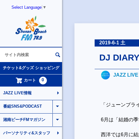
Select Language
▼
2019-6-1 土
DJ DI
チケット&グッズ ショッピング
JAZZ LIV
0
カート
JAZZ LIVE情報
「ジューンブラ
番組SNS&PODCAST
6月は「結婚の
湘南ビーチFMマガジン
パーソナリティ&スタッフ
西洋では6月に