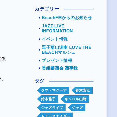
カテゴリー
BeachFMからのお知らせ
JAZZ LIVE
INFORMATION
イベント情報
逗子葉山湘南 LOVE THE
BEACHマルシェ
関係
プレゼント情報
番組審議会 議事録
い。
タグ
クマ・マクーア
鈴木梨江
鈴木雅子
キャロル山崎
ジャズライブ
ジャズ
トミースナイダー