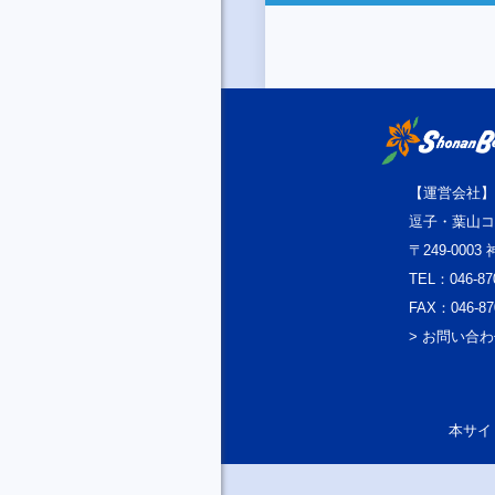
【運営会社】
逗子・葉山コ
〒249-000
TEL：046-87
FAX：046-87
> お問い合
本サイト