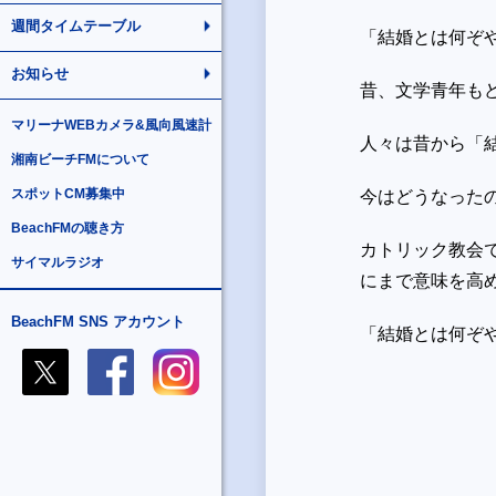
週間タイムテーブル
「結婚とは何ぞ
お知らせ
昔、文学青年も
マリーナWEBカメラ&風向風速計
人々は昔から「
湘南ビーチFMについて
スポットCM募集中
今はどうなった
BeachFMの聴き方
カトリック教会
サイマルラジオ
にまで意味を高
BeachFM SNS アカウント
「結婚とは何ぞ