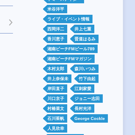
米谷洋平
り
ライブ・イベント情報
西岡洋二
井上七重
香川恵子
晋道はるみ
湘南ビーチFMビール789
湘南ビーチFMマガジン
木村太郎
森川いつみ
井上奈保未
竹下由起
岸田直子
江刺家愛
川口京子
ジョニー志田
村椿菜文
長村光洋
石川茱帆
George Cockle
人見欣幸