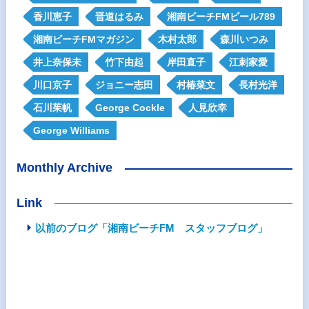
香川恵子
晋道はるみ
湘南ビーチFMビール789
湘南ビーチFMマガジン
木村太郎
森川いつみ
井上奈保未
竹下由起
岸田直子
江刺家愛
川口京子
ジョニー志田
村椿菜文
長村光洋
石川茱帆
George Cockle
人見欣幸
George Williams
Monthly Archive
Link
以前のブログ「湘南ビーチFM スタッフブログ」