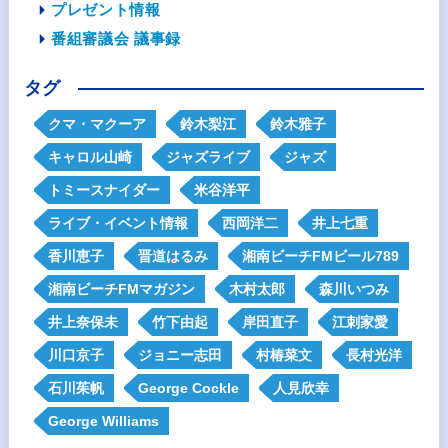
プレゼント情報
番組審議会 議事録
タグ
クマ・マクーア
鈴木梨江
鈴木雅子
キャロル山崎
ジャズライブ
ジャズ
トミースナイダー
米谷洋平
ライブ・イベント情報
西岡洋二
井上七重
香川恵子
晋道はるみ
湘南ビーチFMビール789
湘南ビーチFMマガジン
木村太郎
森川いつみ
井上奈保未
竹下由起
岸田直子
江刺家愛
川口京子
ジョニー志田
村椿菜文
長村光洋
石川茱帆
George Cockle
人見欣幸
George Williams