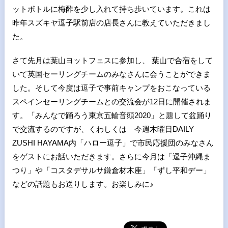
ットボトルに梅酢を少し入れて持ち歩いています。これは
昨年スズキヤ逗子駅前店の店長さんに教えていただきまし
た。
さて先月は葉山ヨットフェスに参加し、 葉山で合宿をして
いて英国セーリングチームのみなさんに会うことができま
した。そして今度は逗子で事前キャンプをおこなっている
スペインセーリングチームとの交流会が12日に開催されま
す。「みんなで踊ろう東京五輪音頭2020」と題して盆踊り
で交流するのですが、くわしくは 今週木曜日
DAILY
ZUSHI HAYAMA
内「ハロー逗子」で市民応援団のみなさん
をゲストにお話いただきます。さらに今月は「逗子沖縄ま
つり」や「コスタデサルサ鎌倉材木座」「ずし平和デー」
などの話題もお送りします。お楽しみに
♪