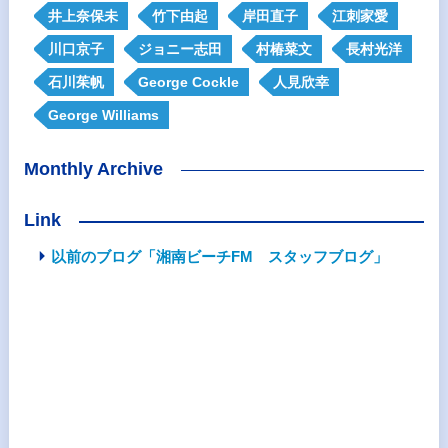
井上奈保未
竹下由起
岸田直子
江刺家愛
川口京子
ジョニー志田
村椿菜文
長村光洋
石川茱帆
George Cockle
人見欣幸
George Williams
Monthly Archive
Link
以前のブログ「湘南ビーチFM スタッフブログ」