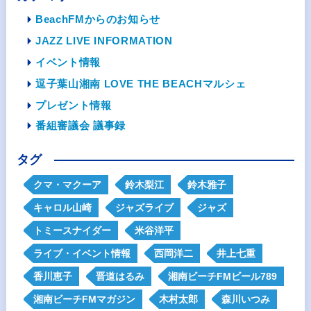
BeachFMからのお知らせ
JAZZ LIVE INFORMATION
イベント情報
逗子葉山湘南 LOVE THE BEACHマルシェ
プレゼント情報
番組審議会 議事録
タグ
クマ・マクーア
鈴木梨江
鈴木雅子
キャロル山崎
ジャズライブ
ジャズ
トミースナイダー
米谷洋平
ライブ・イベント情報
西岡洋二
井上七重
香川恵子
晋道はるみ
湘南ビーチFMビール789
湘南ビーチFMマガジン
木村太郎
森川いつみ