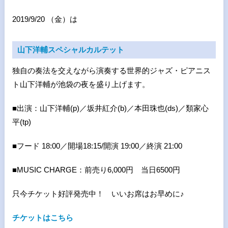
2019/9/20 （金）は
山下洋輔スペシャルカルテット
独自の奏法を交えながら演奏する世界的ジャズ・ピアニス
ト山下洋輔が池袋の夜を盛り上げます。
■出演：
山下洋輔(p)／坂井紅介(b)／本田珠也(ds)／類家心
平(tp)
■
フード 18:00／開場18:15/開演 19:00／終演 21:00
■MUSIC CHARGE：
前売り6,000円 当日6500円
只今チケット好評発売中！ いいお席はお早めに♪
チケットはこちら