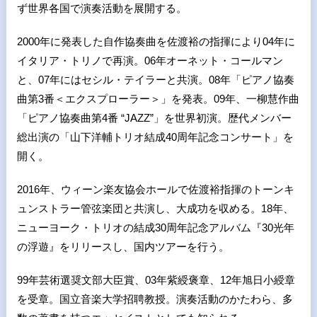
ず世界各国で演奏活動を展開する。
2000年に発表した自作協奏曲を佐渡裕の指揮により04年に
イタリア・トリノで再演。06年オーネット・コールマン
と、07年にはセシル・テイラーと共演。08年「ピアノ協奏
曲第3番＜エクスプローラー＞」を発表。09年、一柳慧作曲
「ピアノ協奏曲第4番 “JAZZ”」を世界初演。歴代メンバー
総出演の「山下洋輔トリオ結成40周年記念コンサート」を
開く。
2016年、ウィーン楽友協会ホールで佐渡裕指揮のトーンキ
ュンストラー管弦楽団と共演し、大成功を収める。18年、
ニューヨーク・トリオの結成30周年記念アルバム『30光年
の浮遊』をリリースし、国内ツアーを行う。
99年芸術選奨文部大臣賞、03年紫綬褒章、12年旭日小綬章
を受章。国立音楽大学招聘教授。演奏活動のかたわら、多