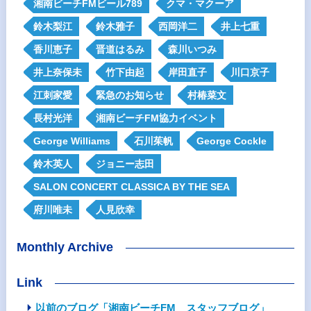
湘南ビーチFMビール789
クマ・マクーア
鈴木梨江
鈴木雅子
西岡洋二
井上七重
香川恵子
晋道はるみ
森川いつみ
井上奈保未
竹下由起
岸田直子
川口京子
江刺家愛
緊急のお知らせ
村椿菜文
長村光洋
湘南ビーチFM協力イベント
George Williams
石川茱帆
George Cockle
鈴木英人
ジョニー志田
SALON CONCERT CLASSICA BY THE SEA
府川唯未
人見欣幸
Monthly Archive
Link
以前のブログ「湘南ビーチFM スタッフブログ」