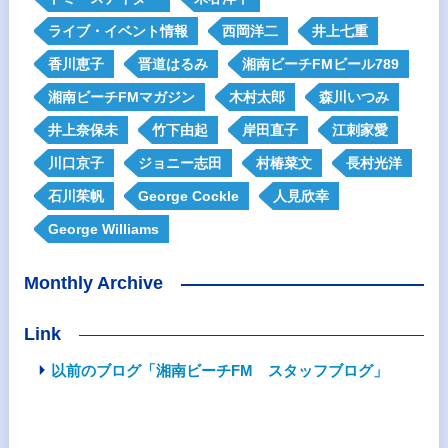
ライブ・イベント情報
西岡洋二
井上七重
香川恵子
晋道はるみ
湘南ビーチFMビール789
湘南ビーチFMマガジン
木村太郎
森川いつみ
井上奈保未
竹下由起
岸田直子
江刺家愛
川口京子
ジョニー志田
村椿菜文
長村光洋
石川茱帆
George Cockle
人見欣幸
George Williams
Monthly Archive
Link
以前のブログ「湘南ビーチFM スタッフブログ」