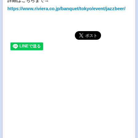
詳細はこちらまで
→
https://www.riviera.co.jp/banquet/tokyo/event/jazzbeer/