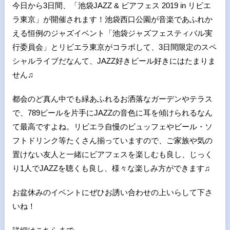
今日から
3
日間、「池袋
JAZZ &
ビアフェス
2019 in
リビエ
ラ東京」が開催されます！池袋西口公園が音楽であふれか
える恒例のジャズイベント「池袋ジャズフェスティバル実
行委員会」とリビエラ東京がコラボして、
3
日間限定のスペ
シャルライブだなんて、
JAZZ
好きビール好きにはたまりま
せん♫
都会のど真ん中でも緑あふれるお洒落なガーデンやテラス
で、
789
ビールを片手に
JAZZ
の音色に耳を傾けられるなん
て最高ですよね。リビエラ自慢のビュッフェやビール・ソ
フトドリンク等たくさん揃っていますので、ご家族や気の
置けない友人と一緒にビアフェスを楽しむも良し、じっく
り
1
人で
JAZZ
を聴くも良し、様々な楽しみ方ができます♫
お盆休みのイベントにぜひお誘い合わせの上いらして下さ
いね！