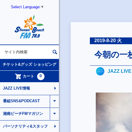
Select Language
▼
2019-8-20 火
今朝の一
チケット&グッズ ショッピング
JAZZ LIV
0
カート
JAZZ LIVE情報
番組SNS&PODCAST
湘南ビーチFMマガジン
パーソナリティ&スタッフ