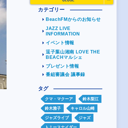
カテゴリー
BeachFMからのお知らせ
JAZZ LIVE
INFORMATION
イベント情報
逗子葉山湘南 LOVE THE
BEACHマルシェ
プレゼント情報
番組審議会 議事録
タグ
クマ・マクーア
鈴木梨江
鈴木雅子
キャロル山崎
ジャズライブ
ジャズ
トミースナイダー