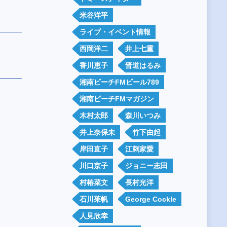
米谷洋平
ライブ・イベント情報
西岡洋二
井上七重
香川恵子
晋道はるみ
湘南ビーチFMビール789
湘南ビーチFMマガジン
木村太郎
森川いつみ
井上奈保未
竹下由起
岸田直子
江刺家愛
川口京子
ジョニー志田
村椿菜文
長村光洋
石川茱帆
George Cockle
人見欣幸