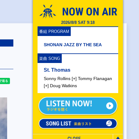
2026/8/8 SAT 9:18
番組 PROGRAM
SHONAN JAZZ BY THE SEA
楽曲 SONG
St. Thomas
Sonny Rollins [+] Tommy Flanagan
[+] Doug Watkins