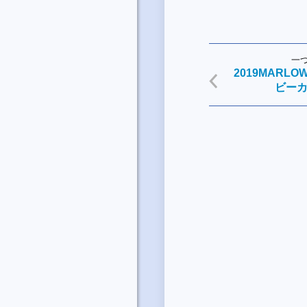
一
2019MARL
ビー