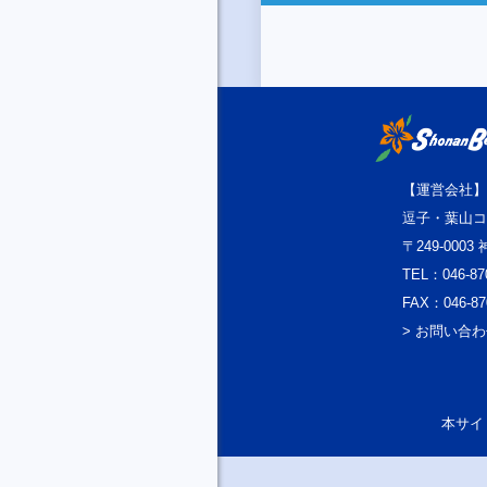
【運営会社】
逗子・葉山コ
〒249-000
TEL：046-87
FAX：046-87
> お問い合
本サイト