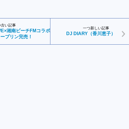
つ古い記事
一つ新しい記事
OWE×湘南ビーチFMコラボ
DJ DIARY（香川恵子）
カープリン完売！