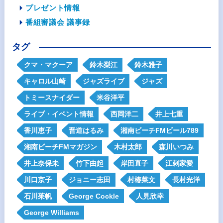
プレゼント情報
番組審議会 議事録
タグ
クマ・マクーア
鈴木梨江
鈴木雅子
キャロル山崎
ジャズライブ
ジャズ
トミースナイダー
米谷洋平
ライブ・イベント情報
西岡洋二
井上七重
香川恵子
晋道はるみ
湘南ビーチFMビール789
湘南ビーチFMマガジン
木村太郎
森川いつみ
井上奈保未
竹下由起
岸田直子
江刺家愛
川口京子
ジョニー志田
村椿菜文
長村光洋
石川茱帆
George Cockle
人見欣幸
George Williams